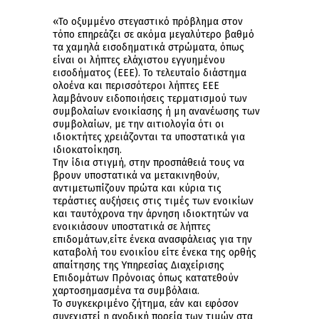
«Το οξυμμένο στεγαστικό πρόβλημα στον
τόπο επηρεάζει σε ακόμα μεγαλύτερο βαθμό
τα χαμηλά εισοδηματικά στρώματα, όπως
είναι οι λήπτες ελάχιστου εγγυημένου
εισοδήματος (ΕΕΕ). Το τελευταίο διάστημα
ολοένα και περισσότεροι λήπτες ΕΕΕ
λαμβάνουν ειδοποιήσεις τερματισμού των
συμβολαίων ενοικίασης ή μη ανανέωσης των
συμβολαίων, με την αιτιολογία ότι οι
ιδιοκτήτες χρειάζονται τα υποστατικά για
ιδιοκατοίκηση.
Την ίδια στιγμή, στην προσπάθειά τους να
βρουν υποστατικά να μετακινηθούν,
αντιμετωπίζουν πρώτα και κύρια τις
τεράστιες αυξήσεις στις τιμές των ενοικίων
και ταυτόχρονα την άρνηση ιδιοκτητών να
ενοικιάσουν υποστατικά σε λήπτες
επιδομάτων,είτε ένεκα ανασφάλειας για την
καταβολή του ενοικίου είτε ένεκα της ορθής
απαίτησης της Υπηρεσίας Διαχείρισης
Επιδομάτων Πρόνοιας όπως κατατεθούν
χαρτοσημασμένα τα συμβόλαια.
Το συγκεκριμένο ζήτημα, εάν και εφόσον
συνεχιστεί η ανοδική πορεία των τιμών στα