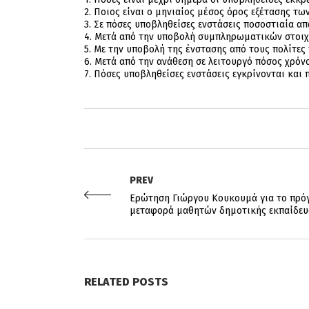
2. Ποιος είναι ο μηνιαίος μέσος όρος εξέτασης τω
3. Σε πόσες υποβληθείσες ενστάσεις ποσοστιαία α
4. Μετά από την υποβολή συμπληρωματικών στοιχε
5. Με την υποβολή της ένστασης από τους πολίτες 
6. Μετά από την ανάθεση σε λειτουργό πόσος χρόν
7. Πόσες υποβληθείσες ενστάσεις εγκρίνονται και
PREV
Ερώτηση Γιώργου Κουκουμά για το πρόγ
μεταφορά μαθητών δημοτικής εκπαίδευ
RELATED POSTS