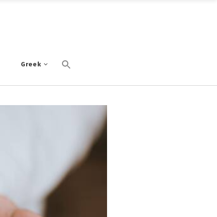
α
Greek