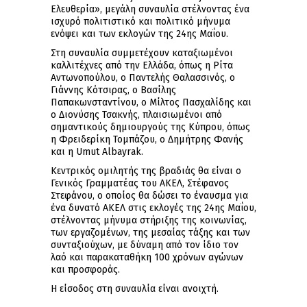
Ελευθερία», μεγάλη συναυλία στέλνοντας ένα
ισχυρό πολιτιστικό και πολιτικό μήνυμα
ενόψει και των εκλογών της 24ης Μαΐου.
Στη συναυλία συμμετέχουν καταξιωμένοι
καλλιτέχνες από την Ελλάδα, όπως η Ρίτα
Αντωνοπούλου, ο Παντελής Θαλασσινός, ο
Γιάννης Κότσιρας, ο Βασίλης
Παπακωνσταντίνου, ο Μίλτος Πασχαλίδης και
ο Διονύσης Τσακνής, πλαισιωμένοι από
σημαντικούς δημιουργούς της Κύπρου, όπως
η Φρειδερίκη Τομπάζου, ο Δημήτρης Φανής
και η Umut Albayrak.
Κεντρικός ομιλητής της βραδιάς θα είναι ο
Γενικός Γραμματέας του ΑΚΕΛ, Στέφανος
Στεφάνου, ο οποίος θα δώσει το έναυσμα για
ένα δυνατό ΑΚΕΛ στις εκλογές της 24ης Μαΐου,
στέλνοντας μήνυμα στήριξης της κοινωνίας,
των εργαζομένων, της μεσαίας τάξης και των
συνταξιούχων, με δύναμη από τον ίδιο τον
λαό και παρακαταθήκη 100 χρόνων αγώνων
και προσφοράς.
Η είσοδος στη συναυλία είναι ανοιχτή.