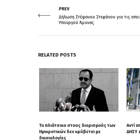
PREV
Δήλωση Στέφανου Στεφάνου για τις απε
Υπουργού Άμυνας
RELATED POSTS
Το πλιάτσικο στους διορισμούς των
Αντί α
Ημικρατικών δεν κρύβεται με
ΔΗΣΥ 
δικαιολογίες