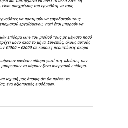
ληλο και ταυτόχρονα να δίνει το άλλο 2,8% ως
η, είναι υποχρέωση του εργοδότη να τους
ι εργοδότες να προτιμούν να εργοδοτούν τους
εποχιακού εργαζόμενου, γιατί έτσι μπορούν να
ιών επίδομα 60% του μισθού τους με μέγιστο ποσό
παρέχει μόνο €360 το μήνα. Συνεπώς, όλους αυτούς
των €1000 – €2000 σε κάποιες περιπτώσεις ακόμα
παίρνουν κανένα επίδομα γιατί στις πλείστες των
α μπορέσουν να πάρουν ξανά ανεργιακό επίδομα.
ναι ισχυρή μας άποψη ότι θα πρέπει το
ίας, ένα αξιοπρεπές εισόδημα
».