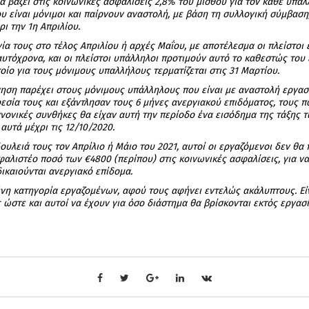
 βάζει στις κοινωνικές ασφαλίσεις 2,8% του μισθού για τον κάθε υπάλ
ου είναι μόνιμοι και παίρνουν αναστολή, με βάση τη συλλογική σύμβασ
ι την 1η Απριλίου.
γία τους στο τέλος Απριλίου ή αρχές Μαΐου, με αποτέλεσμα οι πλείστο
υτόχρονα, και οι πλείστοι υπάλληλοι προτιμούν αυτό το καθεστώς του 
ποίο για τους μόνιμους υπαλλήλους τερματίζεται στις 31 Μαρτίου.
νηση παρέχει στους μόνιμους υπάλληλους που είναι με αναστολή εργασ
ρεσία τους και εξάντλησαν τους 6 μήνες ανεργιακού επιδόματος, τους 
ανονικές συνθήκες θα είχαν αυτή την περίοδο ένα εισόδημα της τάξης 
υτά μέχρι τις 12/10/2020.
ουλειά τους τον Απρίλιο ή Μάιο του 2021, αυτοί οι εργαζόμενοι δεν θα 
λιστέο ποσό των €4800 (περίπου) στις κοινωνικές ασφαλίσεις, για ν
ικαιούνται ανεργιακό επίδομα.
μένη κατηγορία εργαζομένων, αφού τους αφήνει εντελώς ακάλυπτους. Εί
 ώστε και αυτοί να έχουν για όσο διάστημα θα βρίσκονται εκτός εργασ