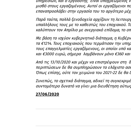
υπηρεσιών, και ο εργοδότης είναι υποχρεωμένος να
μισθό στους εργαζομένους. Αυτοί οι εργαζόμενοι π
επαναπροσλάβει στην εργασία του το αργότερο μέχρ
Παρά ταύτα, πολλά ξενοδοχεία αρχίζουν τη λειτουρ
υπαλλήλους τους με το καθεστώς του εποχιακού. Τα
καλύπτουν τον Απρίλιο με ανεργιακό επίδομα, το ο
Με βάση το ισχύον κυβερνητικό διάταγμα, η Κυβέρ
τα €1214. Τους εποχιακούς που τερμάτισαν την υπη
τους επαγγελματίες εργαζόμενους, οι οποίοι υπό κ
και €3000 ευρώ, σήμερα λαμβάνουν μόνο €360 και α
Από τις 13/10/2020 και μέχρι να επιστρέψουν στη δ
περιπτώσεων δε θα συμπληρώσουν το ελάχιστο ασφα
Όπως επίσης, ούτε τον χειμώνα του 2021-22 δε θα δ
Συνεπώς, το σχετικό διάταγμα, αδικεί τη συγκεκρι
συντομότερο δυνατό να γίνει μια διευθέτηση ούτως
27/06/2020