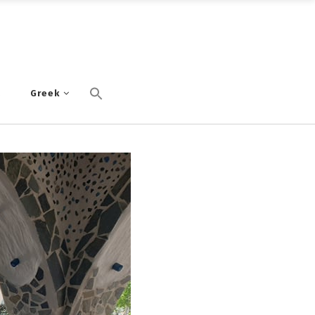
α
Greek