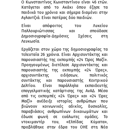
Ο Κωνσταντίνος Κωνσταντίνου είναι 46 ετών.
Κατάγεται από το Ακάκι όπου έζησε τα
παιδικά του χρόνια και σήμερα διαμένει στην
Αγλαντζιά. Είναι πατέρας δύο παιδιών.
Είναι απόφοιτος του Λυκείου
Παλλουριώτισσας και σπούδασε
Δημοσιογραφία-Δημόσιες Σχέσεις στη
Λευκωσία.
Εργάζεται στον χώρο της δημοσιογραφίας τα
τελευταία 26 χρόνια. Είναι Αρχισυντάκτης και
παρουσιαστής της εκπομπής «24 Ώρες Μαζί».
Προηγουμένως διετέλεσε Αρχισυντάκτης και
παρουσιαστής της εκπομπής «24 Ώρες»,
αρχισυντάκτης ειδήσεων, πολιτικός
συντάκτης και παρουσιαστής Κεντρικού
Δελτίου. Είναι παράλληλα εκπαιδευτής
επαγγελματικής κατάρτισης της ΑνΑΔ. Μέσα
από τις εκπομπές «24 Ώρες» και «24 Ώρες
Μαζί» ανέδειξε ιστορίες ανθρώπων που
βιώνουν κοινωνικές αδικίες, δυσκολίες,
παραβιάσεις ανθρωπίνων δικαιωμάτων και
έδωσε φωνή σε ευάλωτες ομάδες. Το
ντοκιμαντέρ του, «Ελπίδας Κύματα»,
προβλήθηκε στην έδρα του ΟΗΕ στη Νέα